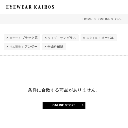
EYEWEAR KAIROS アイウェア・カイロス
HOME
ONLINE STORE
ブラック系
サングラス
オーバル
カラー：
タイプ：
スタイル：
アンダー
全条件解除
リム形状：
条件に合致する商品がありません。
ONLINE STORE