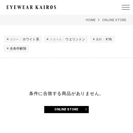
EYEWEAR KAIROS アイウェア・カイロス
HOME
ONLINE STORE
ホワイト系
ウエリントン
K18
カラー：
スタイル：
素材：
全条件解除
条件に合致する商品がありません。
ONLINE STORE