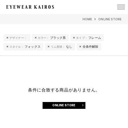
EYEWEAR KAIROS アイウェア・カイロス
HOME
ONLINE STORE
ブラック系
フレーム
デザイナー：
カラー：
タイプ：
フォックス
なし
全条件解除
スタイル：
リム形状：
条件に合致する商品がありません。
ONLINE STORE