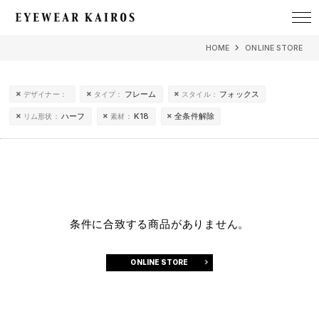
EYEWEAR KAIROS アイウェア・カイロス
HOME
ONLINE STORE
フレーム
フォックス
デザイナー：
タイプ：
スタイル：
ハーフ
K18
全条件解除
リム形状：
素材：
条件に合致する商品がありません。
ONLINE STORE