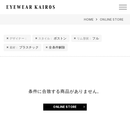
EYEWEAR KAIROS アイウェア・カイロス
HOME
ONLINE STORE
ボストン
フル
デザイナー：
スタイル：
リム形状：
プラスチック
全条件解除
素材：
条件に合致する商品がありません。
ONLINE STORE