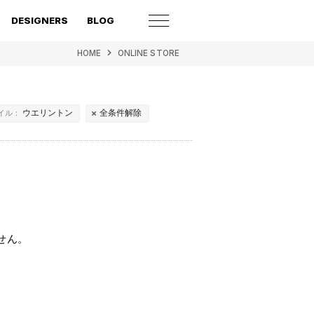
DESIGNERS
BLOG
HOME
ONLINE STORE
ウエリントン
全条件解除
イル：
せん。