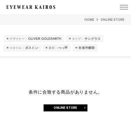
EYEWEAR KAIROS アイウェア・カイロス
HOME
ONLINE STORE
OLIVER GOLDSMITH
サングラス
デザイナー：
タイプ：
ボストン
べっ甲
全条件解除
スタイル：
素材：
条件に合致する商品がありません。
ONLINE STORE