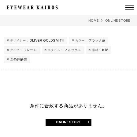
EYEWEAR KAIROS アイウェア・カイロス
HOME
ONLINE STORE
OLIVER GOLDSMITH
ブラック系
デザイナー：
カラー：
フレーム
フォックス
K18
タイプ：
スタイル：
素材：
全条件解除
条件に合致する商品がありません。
ONLINE STORE