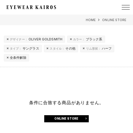
EYEWEAR KAIROS アイウェア・カイロス
HOME
ONLINE STORE
OLIVER GOLDSMITH
ブラック系
デザイナー：
カラー：
サングラス
その他
ハーフ
タイプ：
スタイル：
リム形状：
全条件解除
条件に合致する商品がありません。
ONLINE STORE