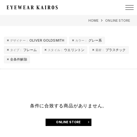
EYEWEAR KAIROS アイウェア・カイロス
HOME
ONLINE STORE
OLIVER GOLDSMITH
グレー系
デザイナー：
カラー：
フレーム
ウエリントン
プラスチック
タイプ：
スタイル：
素材：
全条件解除
条件に合致する商品がありません。
ONLINE STORE