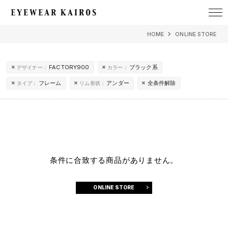
EYEWEAR KAIROS アイウェア・カイロス
HOME
ONLINE STORE
FACTORY900
ブラック系
デザイナー：
カラー：
フレーム
アンダー
全条件解除
タイプ：
リム形状：
条件に合致する商品がありません。
ONLINE STORE