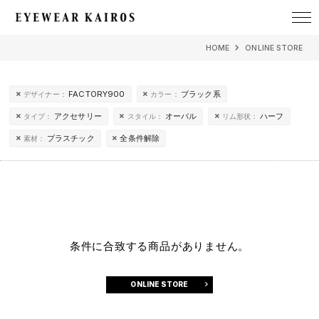
EYEWEAR KAIROS アイウェア・カイロス
HOME
ONLINE STORE
FACTORY900
ブラック系
デザイナー：
カラー：
アクセサリー
オーバル
ハーフ
タイプ：
スタイル：
リム形状：
プラスチック
全条件解除
素材：
条件に合致する商品がありません。
ONLINE STORE