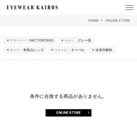
EYEWEAR KAIROS アイウェア・カイロス
HOME
ONLINE STORE
FACTORY900
グレー系
デザイナー：
カラー：
単焦点レンズ
オーバル
全条件解除
タイプ：
スタイル：
条件に合致する商品がありません。
ONLINE STORE