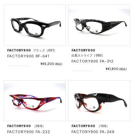
FACTORY900
ブラック［001］
FACTORY900
白黒ストライプ［083］
FACTORY900 RF-041
FACTORY900 FA-312
¥46,200
(税込)
¥41,800
(税込)
FACTORY900
［369］
FACTORY900
［109］
FACTORY900 FA-232
FACTORY900 FA-249