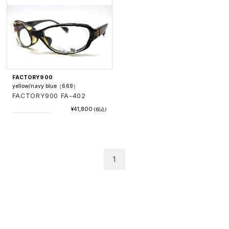
FACTORY900
yellow/navy blue［669］
FACTORY900 FA-402
¥41,800
(税込)
1