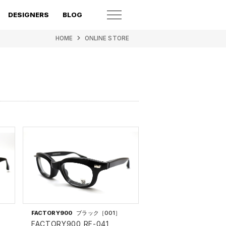
DESIGNERS
BLOG
HOME
ONLINE STORE
FACTORY900
ブラック［001］
FACTORY900 RF-041