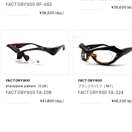
FACTORY900 RF-062
¥39,600
(税
¥38,500
(税込)
FACTORY900
FACTORY900
black/pink pattern［029］
ブラック/バラフ［167］
FACTORY900 FA-208
FACTORY900 FA-324
¥41,800
¥46,200
(税込)
(税